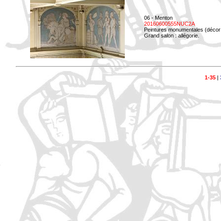
06 - Menton
20160600555NUC2A
Peintures monumentales (décor i
Grand salon : allégorie.
1-35
|