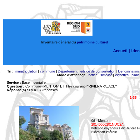
Inventaire général du
patrimoine culturel
Accueil |
Ident
Tri :
Immatriculation
|
commune
|
Département
|
édifice de conservation
|
Dénomination
Mode d'affichage
:
notice
|
simplifié
|
vignettes
|
planc
Service :
Base Inventaire
Question :
Commune='MENTON'
ET Titre courant='*RIVIERA PALACE*'
Réponse(s) :
il y a 138 réponses
1-35
|
06 - Menton
20140600201NUC2A
hôtel de voyageurs dit Riviera 
Elévation latérale.