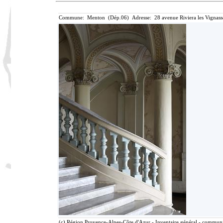
Commune: Menton (Dép.06) Adresse: 28 avenue Riviera les Vignass
(c) Région Provence-Alpes-Côte d'Azur - Inventaire général - communic