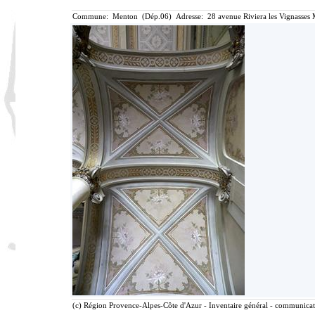
Commune: Menton (Dép.06) Adresse: 28 avenue Riviera les Vignasses 
(c) Région Provence-Alpes-Côte d'Azur - Inventaire général - communicatio