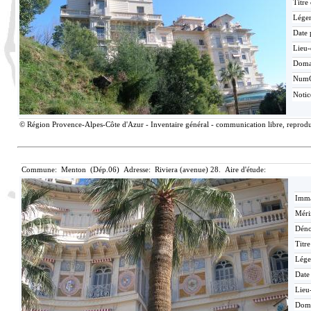
Titre
Lége
Date 
Lieu-
Doma
Num
Noti
© Région Provence-Alpes-Côte d'Azur - Inventaire général - communication libre, reproduc
Commune: Menton (Dép.06) Adresse: Riviera (avenue) 28. Aire d'étude:
Imma
Méri
Déno
Titr
Lége
Date
Lieu
Dom