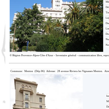
Mé
Dé
Tit
Lé
Da
Lie
Do
N
No
© Région Provence-Alpes-Côte d'Azur - Inventaire général - communication libre, reprod
Commune: Menton (Dép.06) Adresse: 28 avenue Riviera les Vignasses Menton. Aire
Im
Mé
Dé