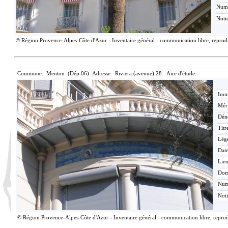
Num
Noti
© Région Provence-Alpes-Côte d'Azur - Inventaire général - communication libre, reproduc
Commune: Menton (Dép.06) Adresse: Riviera (avenue) 28. Aire d'étude:
Imma
Méri
Dén
Titr
Lég
Date
Lieu
Dom
Nu
Not
© Région Provence-Alpes-Côte d'Azur - Inventaire général - communication libre, reprodu