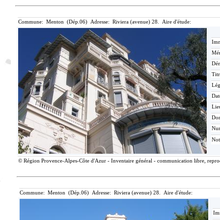
Commune: Menton (Dép.06) Adresse: Riviera (avenue) 28. Aire d'étude:
Imm
Mér
Dén
Tit
Lé
Dat
Lie
Do
Nu
Not
© Région Provence-Alpes-Côte d'Azur - Inventaire général - communication libre, reprodu
Commune: Menton (Dép.06) Adresse: Riviera (avenue) 28. Aire d'étude:
Im