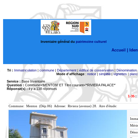
Inventaire général du
patrimoine culturel
Accueil |
Ident
Tri :
Immatriculation
|
commune
|
Département
|
édifice de conservation
|
Dénomination
Mode d'affichage
:
notice
|
simplifié
|
vignettes
|
planc
Service :
Base Inventaire
Question :
Commune='MENTON'
ET Titre courant='*RIVIERA PALACE*'
Réponse(s) :
il y a 138 réponses
1-35
|
Commune: Menton (Dép.06) Adresse: Riviera (avenue) 28. Aire d'étude:
Immat
Mérim
Déno