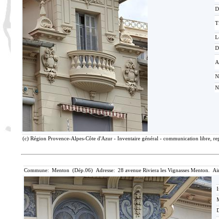
D
T
L
D
A
N
N
(c) Région Provence-Alpes-Côte d'Azur - Inventaire général - communication libre, rep
Commune: Menton (Dép.06) Adresse: 28 avenue Riviera les Vignasses Menton. Ai
I
M