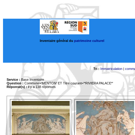
Inventaire général du
patrimoine culturel
Tri :
Immatriculation
|
comm
Service :
Base Inventaire
Question :
Commune='MENTON'
ET Titre courant='*RIVIERA PALACE*'
Réponse(s) :
il y a 138 réponses