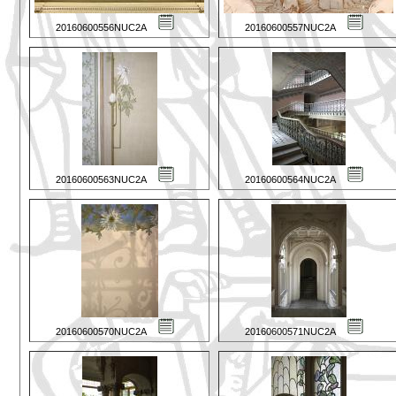
20160600556NUC2A
20160600557NUC2A
20160600563NUC2A
20160600564NUC2A
20160600570NUC2A
20160600571NUC2A