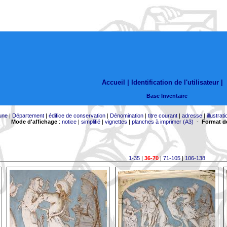
Accueil |
Identification de l'utilisateur
|
Base Inventaire
une
|
Département
|
édifice de conservation
|
Dénomination
|
titre courant
|
adresse
|
illustrati
Mode d'affichage
:
notice
|
simplifié
|
vignettes
|
planches à imprimer (A3)
-
Format de
1-35
|
36-70
|
71-105
|
106-138