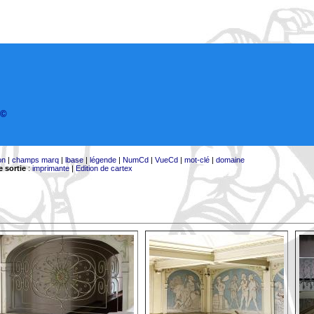
©
on
|
champs marq
|
lbase
|
légende
|
NumCd
|
VueCd
|
mot-clé
|
domaine
 sortie
:
imprimante
|
Edition de cartex