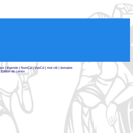
ase
|
légende
|
NumCd
|
VueCd
|
mot-clé
|
domaine
|
Edition de cartex