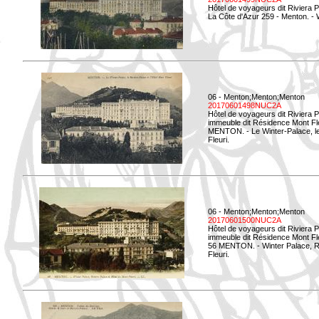
Hôtel de voyageurs dit Riviera 
La Côte d'Azur 259 - Menton. -
06 - Menton;Menton;Menton
20170601498NUC2A
Hôtel de voyageurs dit Riviera 
immeuble dit Résidence Mont Fl
MENTON. - Le Winter-Palace, le 
Fleuri.
06 - Menton;Menton;Menton
20170601500NUC2A
Hôtel de voyageurs dit Riviera 
immeuble dit Résidence Mont Fl
56 MENTON. - Winter Palace, Ri
Fleuri.