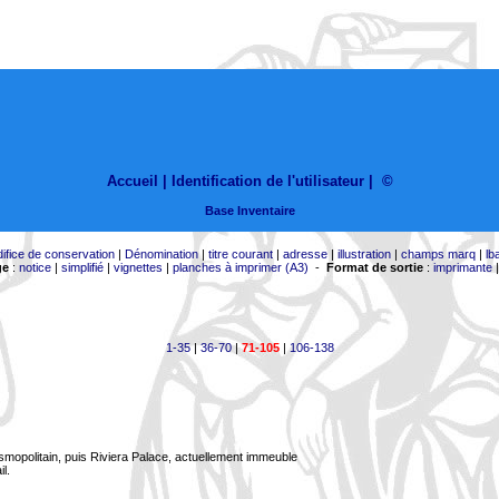
Accueil |
Identification de l'utilisateur
|
©
Base Inventaire
difice de conservation
|
Dénomination
|
titre courant
|
adresse
|
illustration
|
champs marq
|
lb
ge
:
notice
|
simplifié
|
vignettes
|
planches à imprimer (A3)
-
Format de sortie
:
imprimante
1-35
|
36-70
|
71-105
|
106-138
smopolitain, puis Riviera Palace, actuellement immeuble
l.