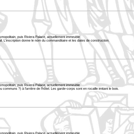
smopolitain, puis Riviera Palace, actuellement immeuble
il. L'inscription donne le nom du commanditaire et les dates de construction.
smopolitain, puis Riviera Palace, actuellement immeuble
 communs ?) à l'arrière de l'hôtel. Les garde-corps sont en rocaille imitant le bois.
smopolitain, puis Riviera Palace, actuellement immeuble