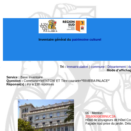
Inventaire général du
patrimoine culturel
Tri :
Immatriculation
|
commune
|
Département
|
é
Mode d'afficha
Service :
Base Inventaire
Question :
Commune='MENTON'
ET Titre courant='*RIVIERA PALACE*'
Réponse(s) :
il y a 138 réponses
06 - Menton
20160600638NUC2A
Hôtel de voyageurs dit Hôtel Co
Façade sud prise du jardin. Détai