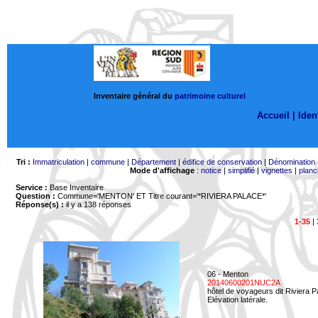
Inventaire général du
patrimoine culturel
Accueil |
Ident
Tri :
Immatriculation
|
commune
|
Département
|
édifice de conservation
|
Dénomination
Mode d'affichage
:
notice
|
simplifié
|
vignettes
|
planc
Service :
Base Inventaire
Question :
Commune='MENTON'
ET Titre courant='*RIVIERA PALACE*'
Réponse(s) :
il y a 138 réponses
1-35
|
06 - Menton
20140600201NUC2A
hôtel de voyageurs dit Riviera 
Elévation latérale.