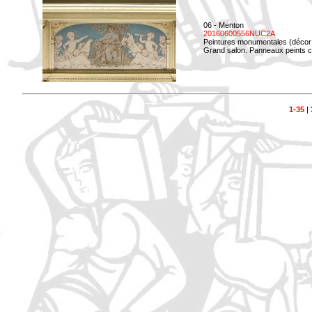
06 - Menton
20160600556NUC2A
Peintures monumentales (décor i
Grand salon. Panneaux peints co
1-35
|