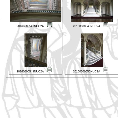
20160600541NUC2A
20160600543NUC2A
20160600549NUC2A
20160600550NUC2A