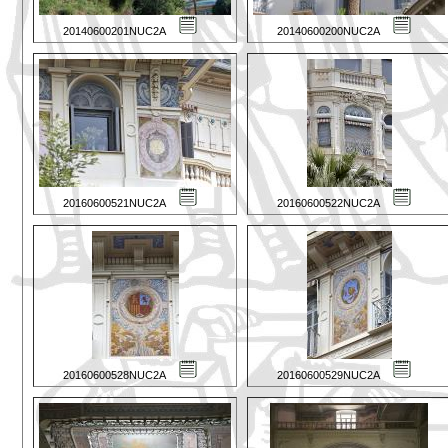
20140600201NUC2A
20140600200NUC2A
20160600521NUC2A
20160600522NUC2A
20160600528NUC2A
20160600529NUC2A