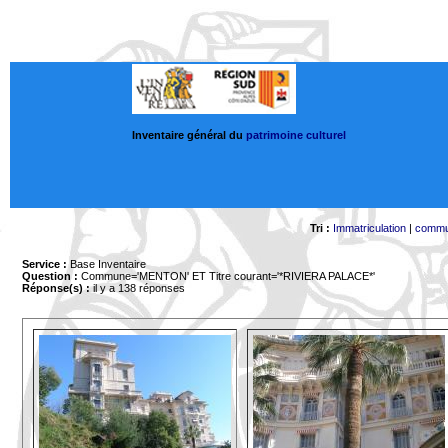
Inventaire général du
patrimoine culturel
Tri :
Immatriculation
|
comm
Service :
Base Inventaire
Question :
Commune='MENTON'
ET Titre courant='*RIVIERA PALACE*'
Réponse(s) :
il y a 138 réponses