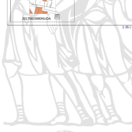
20170603980NUDA
1-35
|