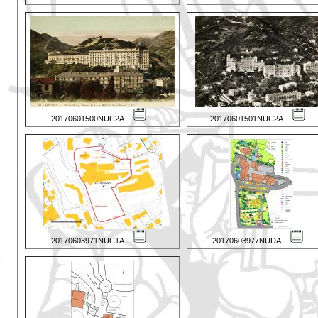
20170601500NUC2A
20170601501NUC2A
20170603971NUC1A
20170603977NUDA