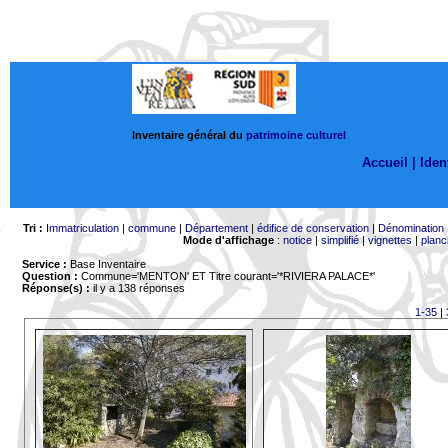
Inventaire général du
patrimoine culturel
Accueil |
Ident
Tri :
Immatriculation
|
commune
|
Département
|
édifice de conservation
|
Dénomination
Mode d'affichage
:
notice
|
simplifié
|
vignettes
|
planc
Service :
Base Inventaire
Question :
Commune='MENTON'
ET Titre courant='*RIVIERA PALACE*'
Réponse(s) :
il y a 138 réponses
1-35
|