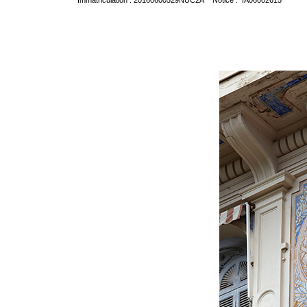
Immatriculation : 20160600529NUC2A Notice : IA06002615