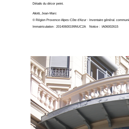
Détails du décor peint.
Aliotti, Jean-Marc
© Région Provence-Alpes-Côte d'Azur - Inventaire général. communica
Immatriculation : 20140600199NUC2A Notice : IA06002615