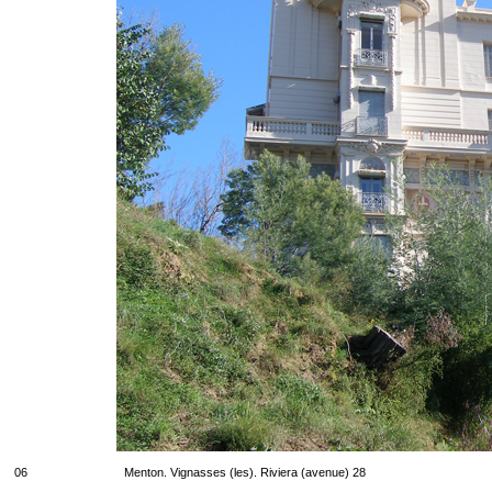
06
Menton. Vignasses (les). Riviera (avenue) 28