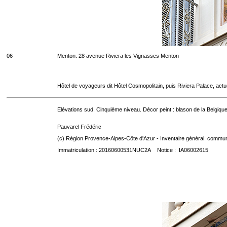
06
Menton. 28 avenue Riviera les Vignasses Menton
Hôtel de voyageurs dit Hôtel Cosmopolitain, puis Riviera Palace, act
Elévations sud. Cinquième niveau. Décor peint : blason de la Belgique
Pauvarel Frédéric
(c) Région Provence-Alpes-Côte d'Azur - Inventaire général. communic
Immatriculation : 20160600531NUC2A Notice : IA06002615