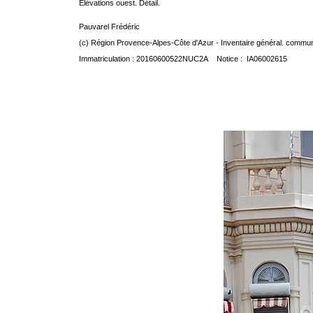
Elévations ouest. Détail.
Pauvarel Frédéric
(c) Région Provence-Alpes-Côte d'Azur - Inventaire général. communic
Immatriculation : 20160600522NUC2A Notice : IA06002615