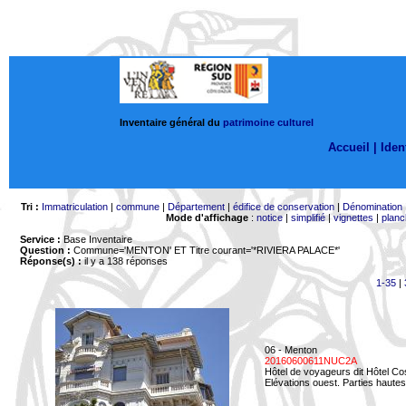
Inventaire général du
patrimoine culturel
Accueil |
Ident
Tri :
Immatriculation
|
commune
|
Département
|
édifice de conservation
|
Dénomination
Mode d'affichage
:
notice
|
simplifié
|
vignettes
|
planc
Service :
Base Inventaire
Question :
Commune='MENTON'
ET Titre courant='*RIVIERA PALACE*'
Réponse(s) :
il y a 138 réponses
1-35
|
06 - Menton
20160600611NUC2A
Hôtel de voyageurs dit Hôtel Co
Elévations ouest. Parties hautes