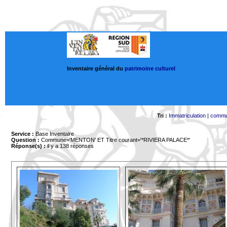
Inventaire général du
patrimoine culturel
Tri :
Immatriculation
|
comm
Service :
Base Inventaire
Question :
Commune='MENTON'
ET Titre courant='*RIVIERA PALACE*'
Réponse(s) :
il y a 138 réponses