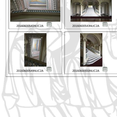
20160600541NUC2A
20160600543NUC2A
20160600549NUC2A
20160600550NUC2A