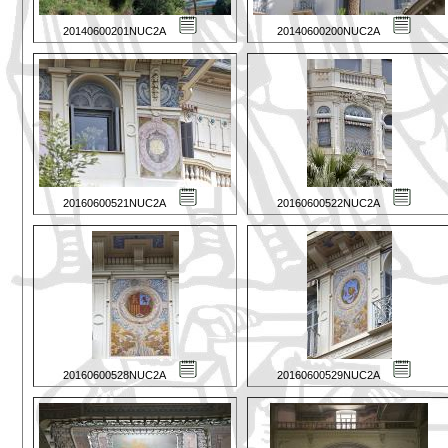
20140600201NUC2A
20140600200NUC2A
20160600521NUC2A
20160600522NUC2A
20160600528NUC2A
20160600529NUC2A