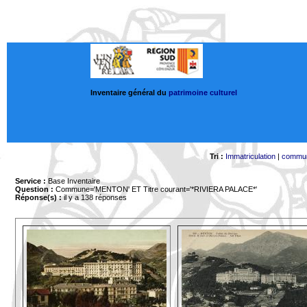
Inventaire général du
patrimoine culturel
Tri :
Immatriculation
|
commu
Service :
Base Inventaire
Question :
Commune='MENTON'
ET Titre courant='*RIVIERA PALACE*'
Réponse(s) :
il y a 138 réponses