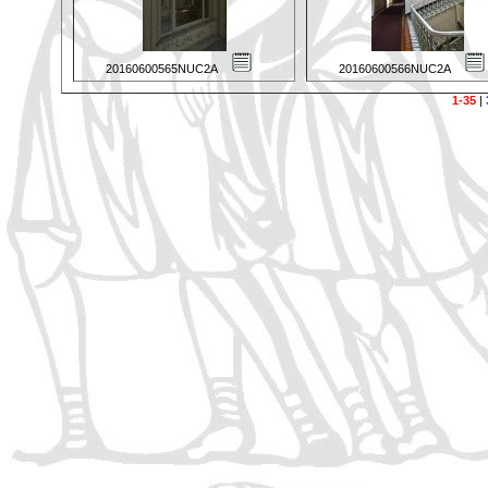
20160600565NUC2A
20160600566NUC2A
1-35
|