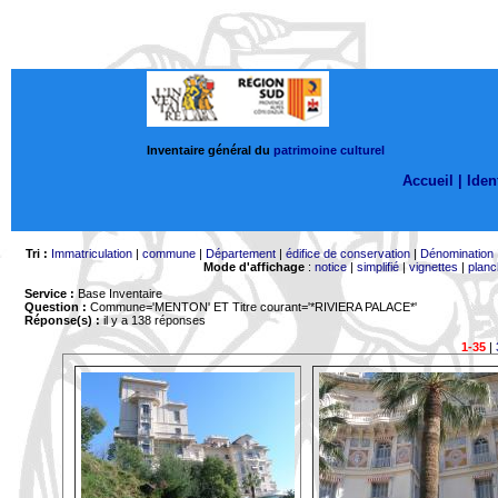
Inventaire général du
patrimoine culturel
Accueil |
Ident
Tri :
Immatriculation
|
commune
|
Département
|
édifice de conservation
|
Dénomination
Mode d'affichage
:
notice
|
simplifié
|
vignettes
|
planc
Service :
Base Inventaire
Question :
Commune='MENTON'
ET Titre courant='*RIVIERA PALACE*'
Réponse(s) :
il y a 138 réponses
1-35
|