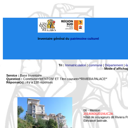
Inventaire général du
patrimoine culturel
Tri :
Immatriculation
|
commune
|
Département
|
é
Mode d'afficha
Service :
Base Inventaire
Question :
Commune='MENTON'
ET Titre courant='*RIVIERA PALACE*'
Réponse(s) :
il y a 138 réponses
06 - Menton
20140600201NUC2A
hôtel de voyageurs dit Riviera 
Elévation latérale.