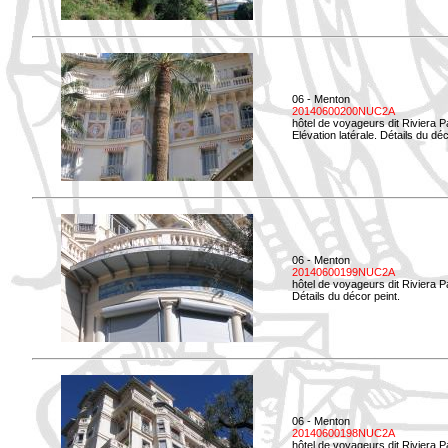
06 - Menton
20140600200NUC2A
hôtel de voyageurs dit Riviera 
Elévation latérale. Détails du déc
06 - Menton
20140600199NUC2A
hôtel de voyageurs dit Riviera 
Détails du décor peint.
06 - Menton
20140600198NUC2A
hôtel de voyageurs dit Riviera 