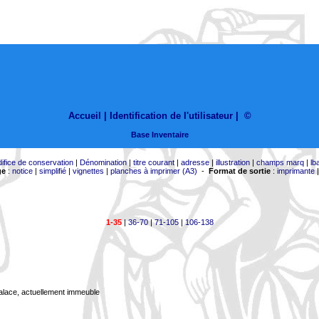
Accueil |
Identification de l'utilisateur
|
©
Base Inventaire
difice de conservation
|
Dénomination
|
titre courant
|
adresse
|
illustration
|
champs marq
|
lb
ge
:
notice
|
simplifié
|
vignettes
|
planches à imprimer (A3)
-
Format de sortie
:
imprimante
1-35
|
36-70
|
71-105
|
106-138
Palace, actuellement immeuble