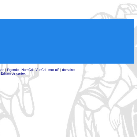
ase
|
légende
|
NumCd
|
VueCd
|
mot-clé
|
domaine
|
Edition de cartex