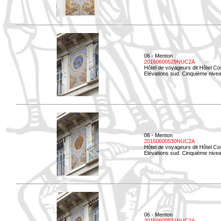
06 - Menton
20160600529NUC2A
Hôtel de voyageurs dit Hôtel Co
Elévations sud. Cinquième nivea
06 - Menton
20160600530NUC2A
Hôtel de voyageurs dit Hôtel Co
Elévations sud. Cinquième nive
06 - Menton
20160600531NUC2A