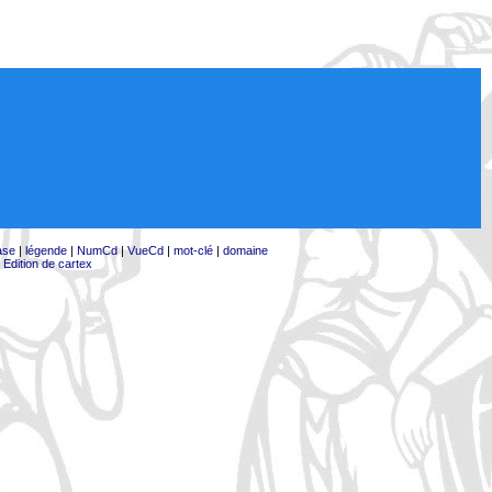
ase
|
légende
|
NumCd
|
VueCd
|
mot-clé
|
domaine
|
Edition de cartex