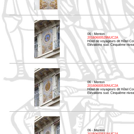
06 - Menton
20160600529NUC2A
Hôtel de voyageurs dit Hôtel Co
Elévations sud. Cinquième nivea
06 - Menton
20160600530NUC2A
Hôtel de voyageurs dit Hôtel Co
Elévations sud. Cinquième nive
06 - Menton
20160600531NUC2A