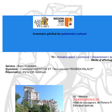
Inventaire général du
patrimoine culturel
Tri :
Immatriculation
|
commune
|
Département
|
é
Mode d'afficha
Service :
Base Inventaire
Question :
Commune='MENTON'
ET Titre courant='*RIVIERA PALACE*'
Réponse(s) :
il y a 138 réponses
06 - Menton
20140600201NUC2A
hôtel de voyageurs dit Riviera 
Elévation latérale.