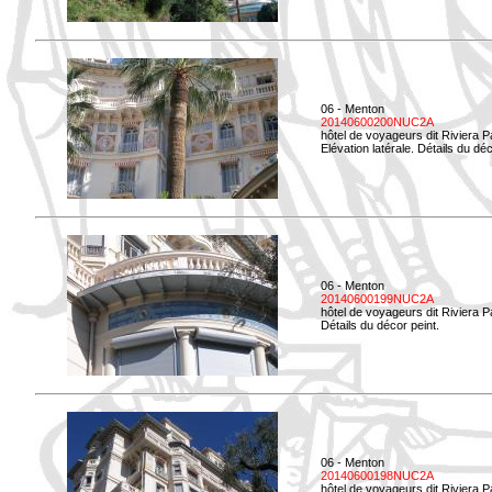
06 - Menton
20140600200NUC2A
hôtel de voyageurs dit Riviera 
Elévation latérale. Détails du déc
06 - Menton
20140600199NUC2A
hôtel de voyageurs dit Riviera 
Détails du décor peint.
06 - Menton
20140600198NUC2A
hôtel de voyageurs dit Riviera 