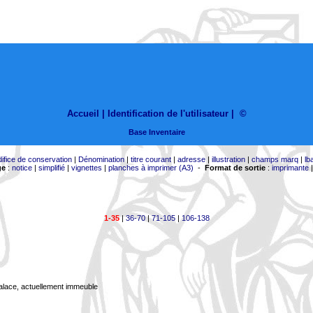
Accueil |
Identification de l'utilisateur
|
©
Base Inventaire
difice de conservation
|
Dénomination
|
titre courant
|
adresse
|
illustration
|
champs marq
|
lb
ge
:
notice
|
simplifié
|
vignettes
|
planches à imprimer (A3)
-
Format de sortie
:
imprimante
1-35
|
36-70
|
71-105
|
106-138
Palace, actuellement immeuble