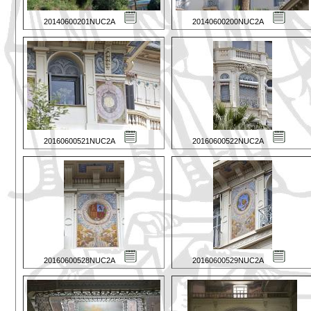
20140600201NUC2A
20140600200NUC2A
20160600521NUC2A
20160600522NUC2A
20160600528NUC2A
20160600529NUC2A