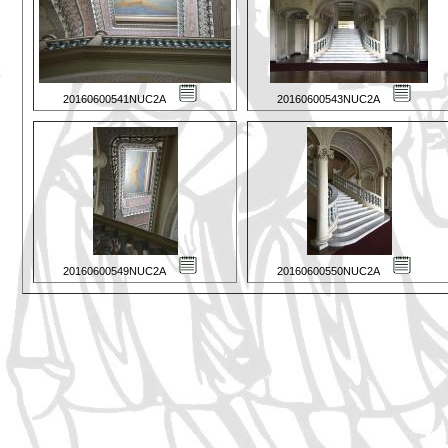
20160600541NUC2A
20160600543NUC2A
20160600549NUC2A
20160600550NUC2A