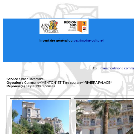
Inventaire général du
patrimoine culturel
Tri :
Immatriculation
|
comm
Service :
Base Inventaire
Question :
Commune='MENTON'
ET Titre courant='*RIVIERA PALACE*'
Réponse(s) :
il y a 138 réponses