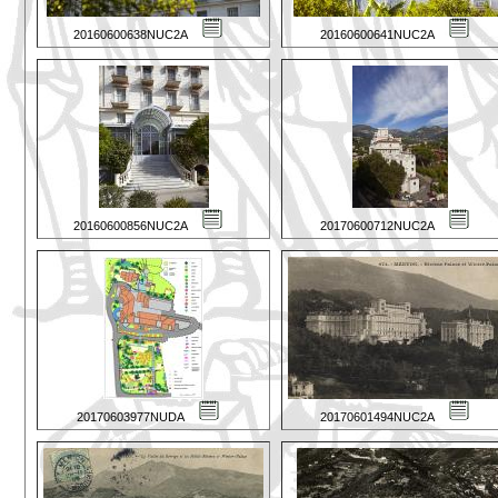
20160600638NUC2A
20160600641NUC2A
20160600856NUC2A
20170600712NUC2A
20170603977NUDA
20170601494NUC2A