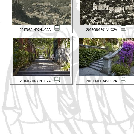
20170601497NUC2A
20170601501NUC2A
20160600633NUC2A
20160600634NUC2A