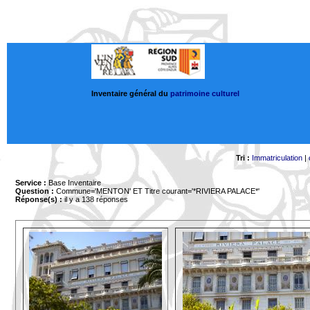
Inventaire général du
patrimoine culturel
Tri :
Immatriculation
|
Service :
Base Inventaire
Question :
Commune='MENTON'
ET Titre courant='*RIVIERA PALACE*'
Réponse(s) :
il y a 138 réponses