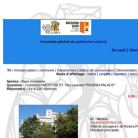
Inventaire général du
patrimoine culturel
Accueil |
Ident
Tri :
Immatriculation
|
commune
|
Département
|
édifice de conservation
|
Dénomination
Mode d'affichage
:
notice
|
simplifié
|
vignettes
|
planc
Service :
Base Inventaire
Question :
Commune='MENTON'
ET Titre courant='*RIVIERA PALACE*'
Réponse(s) :
il y a 138 réponses
1-35
|
06 - Menton
20140600197NUC2A
hôtel de voyageurs dit Riviera 
Elévation principale.