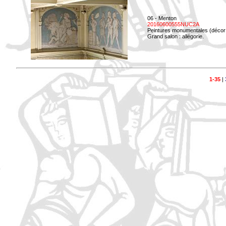
06 - Menton
20160600555NUC2A
Peintures monumentales (décor i
Grand salon : allégorie.
1-35
|