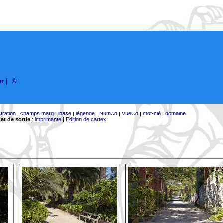
ur
|
©
stration
|
champs marq
|
lbase
|
légende
|
NumCd
|
VueCd
|
mot-clé
|
domaine
at de sortie
:
imprimante
|
Edition de cartex