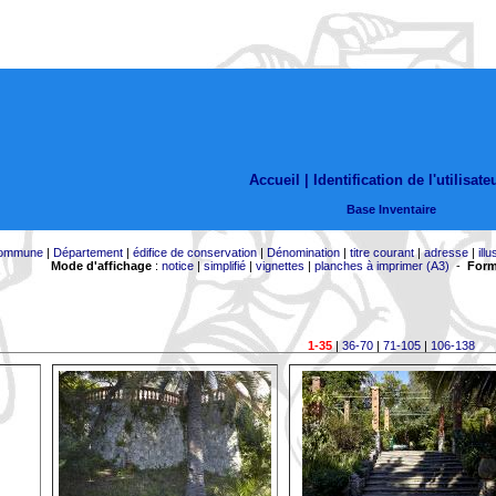
Accueil |
Identification de l'utilisate
Base Inventaire
ommune
|
Département
|
édifice de conservation
|
Dénomination
|
titre courant
|
adresse
|
illu
Mode d'affichage
:
notice
|
simplifié
|
vignettes
|
planches à imprimer (A3)
-
Form
1-35
|
36-70
|
71-105
|
106-138