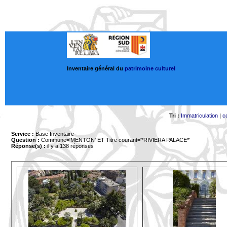
Inventaire général du
patrimoine culturel
Tri :
Immatriculation
|
c
Service :
Base Inventaire
Question :
Commune='MENTON'
ET Titre courant='*RIVIERA PALACE*'
Réponse(s) :
il y a 138 réponses