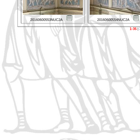
20160600553NUC2A
20160600554NUC2A
1-35
|