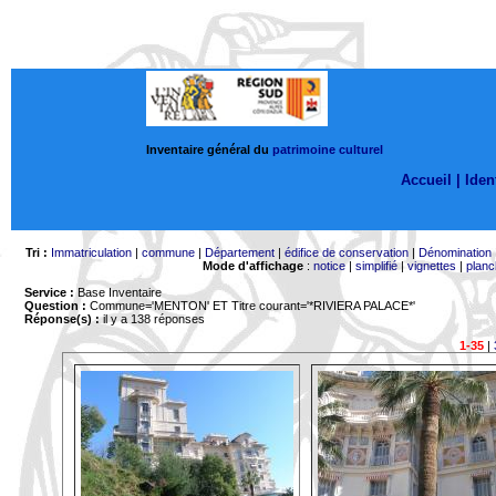
Inventaire général du
patrimoine culturel
Accueil |
Ident
Tri :
Immatriculation
|
commune
|
Département
|
édifice de conservation
|
Dénomination
Mode d'affichage
:
notice
|
simplifié
|
vignettes
|
planc
Service :
Base Inventaire
Question :
Commune='MENTON'
ET Titre courant='*RIVIERA PALACE*'
Réponse(s) :
il y a 138 réponses
1-35
|