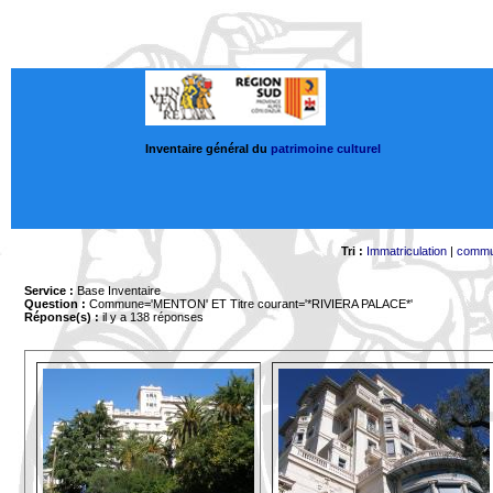
Inventaire général du
patrimoine culturel
Tri :
Immatriculation
|
comm
Service :
Base Inventaire
Question :
Commune='MENTON'
ET Titre courant='*RIVIERA PALACE*'
Réponse(s) :
il y a 138 réponses