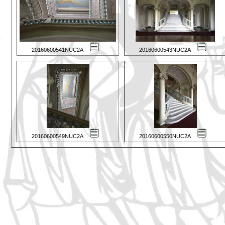
20160600541NUC2A
20160600543NUC2A
20160600549NUC2A
20160600550NUC2A