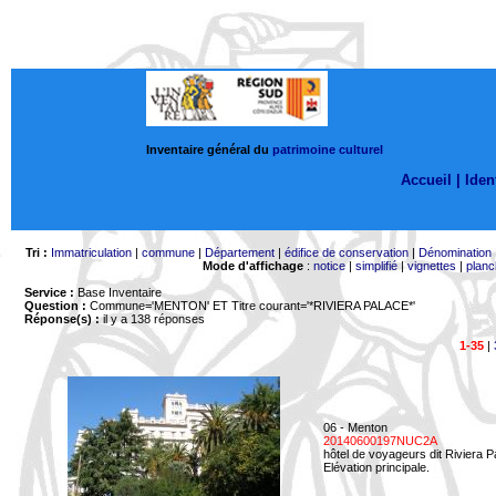
Inventaire général du
patrimoine culturel
Accueil |
Ident
Tri :
Immatriculation
|
commune
|
Département
|
édifice de conservation
|
Dénomination
Mode d'affichage
:
notice
|
simplifié
|
vignettes
|
planc
Service :
Base Inventaire
Question :
Commune='MENTON'
ET Titre courant='*RIVIERA PALACE*'
Réponse(s) :
il y a 138 réponses
1-35
|
06 - Menton
20140600197NUC2A
hôtel de voyageurs dit Riviera 
Elévation principale.