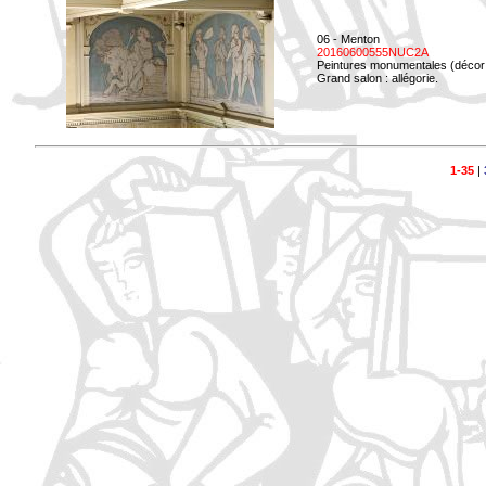
06 - Menton
20160600555NUC2A
Peintures monumentales (décor i
Grand salon : allégorie.
1-35
|