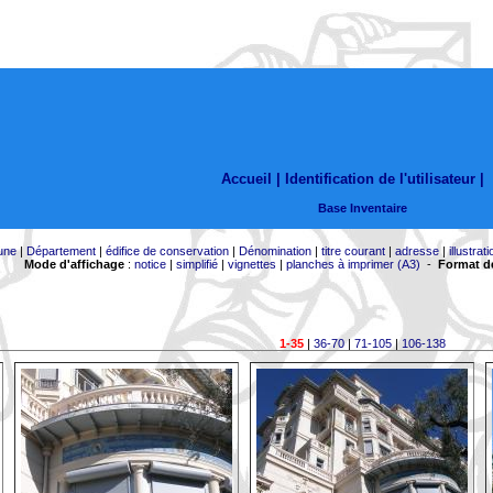
Accueil |
Identification de l'utilisateur
|
Base Inventaire
une
|
Département
|
édifice de conservation
|
Dénomination
|
titre courant
|
adresse
|
illustrati
Mode d'affichage
:
notice
|
simplifié
|
vignettes
|
planches à imprimer (A3)
-
Format de
1-35
|
36-70
|
71-105
|
106-138