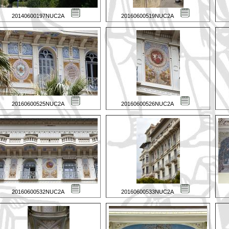
20140600197NUC2A
20160600519NUC2A
20160600525NUC2A
20160600526NUC2A
20160600532NUC2A
20160600533NUC2A