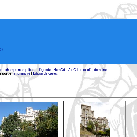
©
on
|
champs marq
|
lbase
|
légende
|
NumCd
|
VueCd
|
mot-clé
|
domaine
 sortie
:
imprimante
|
Edition de cartex