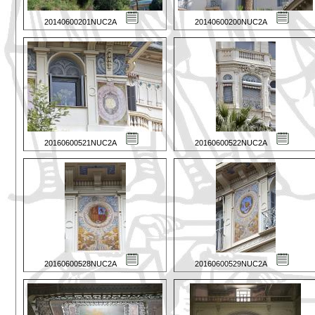
20140600201NUC2A
20140600200NUC2A
20160600521NUC2A
20160600522NUC2A
20160600528NUC2A
20160600529NUC2A