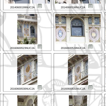
20140600199NUC2A
20140600198NUC2A
20160600523NUC2A
20160600524NUC2A
20160600530NUC2A
20160600531NUC2A