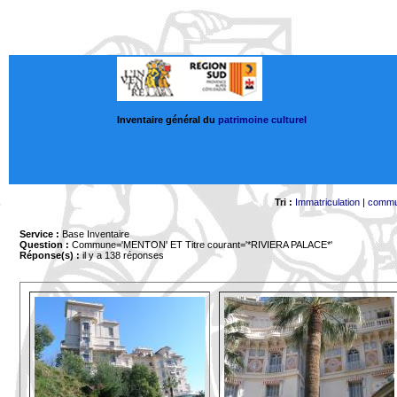
Inventaire général du
patrimoine culturel
Tri :
Immatriculation
|
comm
Service :
Base Inventaire
Question :
Commune='MENTON'
ET Titre courant='*RIVIERA PALACE*'
Réponse(s) :
il y a 138 réponses