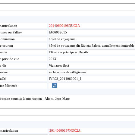
atriculation
20140600198NUC2A
imée ou Palissy
IA06002615
omination
hôtel de voyageurs
re courant
hôtel de voyageurs dit Riviera Palace, actuellement immeuble
gende
Elévation principale. Détails.
e prise de vue
2013
u-dit
Vignasses (les)
maine
architecture de villégiature
mCd
IVR93_2014060001_I
ice Mérimée
ction soumise à autorisation - Aliotti, Jean-Marc
matriculation
20140600197NUC2A