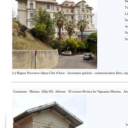
Dé
Ti
L
Da
Au
N
No
(c) Région Provence-Alpes-Côte d'Azur - Inventaire général - communication libre, rep
Commune: Menton (Dép.06) Adresse: 28 avenue Riviera les Vignasses Menton. Air
I