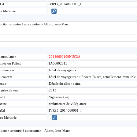
Cd
IVR93_2014060001_I
ce Mérimée
tion soumise à autorisation - Aliotti, Jean-Marc
triculation
20140600199NUC2A
mée ou Palissy
IA06002615
omination
hôtel de voyageurs
e courant
hôtel de voyageurs dit Riviera Palace, actuellement immeuble
ende
Détails du décor peint.
 prise de vue
2013
-dit
Vignasses (les)
aine
architecture de villégiature
mCd
IVR93_2014060001_I
ice Mérimée
ction soumise à autorisation - Aliotti, Jean-Marc