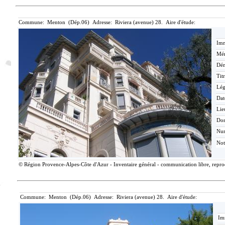
Commune: Menton (Dép.06) Adresse: Riviera (avenue) 28. Aire d'étude:
Imm
Mér
Dén
Tit
Lé
Dat
Lie
Do
Nu
Not
© Région Provence-Alpes-Côte d'Azur - Inventaire général - communication libre, reprodu
Commune: Menton (Dép.06) Adresse: Riviera (avenue) 28. Aire d'étude:
Im