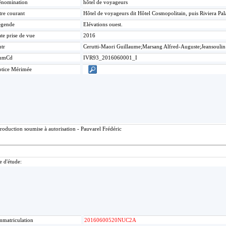
nomination
hôtel de voyageurs
tre courant
Hôtel de voyageurs dit Hôtel Cosmopolitain, puis Riviera Pa
égende
Elévations ouest.
te prise de vue
2016
tr
Cerutti-Maori Guillaume;Marsang Alfred-Auguste;Jeansoulin
umCd
IVR93_2016060001_I
tice Mérimée
roduction soumise à autorisation - Pauvarel Frédéric
e d'étude:
mmatriculation
20160600520NUC2A