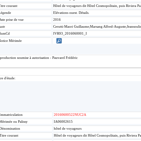
itre courant
Hôtel de voyageurs dit Hôtel Cosmopolitain, puis Riviera P
Légende
Elévations ouest. Détails.
ate prise de vue
2016
Autr
Cerutti-Maori Guillaume;Marsang Alfred-Auguste;Jeansouli
NumCd
IVR93_2016060001_I
Notice Mérimée
production soumise à autorisation - Pauvarel Frédéric
re d'étude:
Immatriculation
20160600522NUC2A
Mérimée ou Palissy
IA06002615
Dénomination
hôtel de voyageurs
Titre courant
Hôtel de voyageurs dit Hôtel Cosmopolitain, puis Riviera P