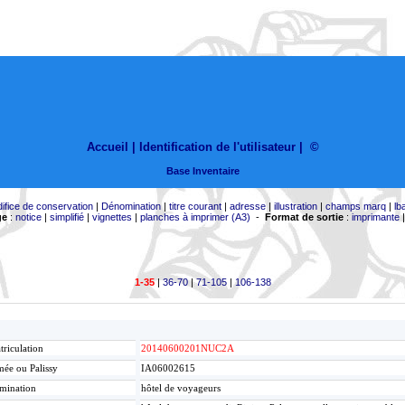
Accueil |
Identification de l'utilisateur
|
©
Base Inventaire
difice de conservation
|
Dénomination
|
titre courant
|
adresse
|
illustration
|
champs marq
|
lb
ge
:
notice
|
simplifié
|
vignettes
|
planches à imprimer (A3)
-
Format de sortie
:
imprimante
1-35
|
36-70
|
71-105
|
106-138
riculation
20140600201NUC2A
ée ou Palissy
IA06002615
mination
hôtel de voyageurs