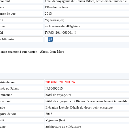
 courant
hôtel de voyageurs dit Riviera Palace, actuellement immeuble
nde
Elévation latérale.
prise de vue
2013
dit
Vignasses (les)
ine
architecture de villégiature
Cd
IVR93_2014060001_I
ce Mérimée
tion soumise à autorisation - Aliotti, Jean-Marc
triculation
20140600200NUC2A
mée ou Palissy
IA06002615
mination
hôtel de voyageurs
e courant
hôtel de voyageurs dit Riviera Palace, actuellement immeuble
nde
Elévation latérale. Détails du décor peint et sculpté.
 prise de vue
2013
-dit
Vignasses (les)
aine
architecture de villégiature