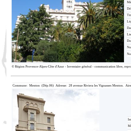
Mé
Dé
Tit
Lé
Da
Lie
Do
N
No
© Région Provence-Alpes-Côte d'Azur - Inventaire général - communication libre, reprod
Commune: Menton (Dép.06) Adresse: 28 avenue Riviera les Vignasses Menton. Aire
Im
Mé