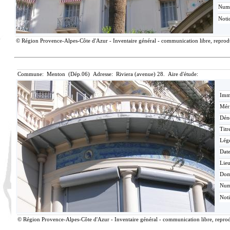
Num
Noti
© Région Provence-Alpes-Côte d'Azur - Inventaire général - communication libre, reproduc
Commune: Menton (Dép.06) Adresse: Riviera (avenue) 28. Aire d'étude:
Imma
Méri
Dén
Titr
Lég
Date
Lieu
Dom
Nu
Not
© Région Provence-Alpes-Côte d'Azur - Inventaire général - communication libre, reprodu