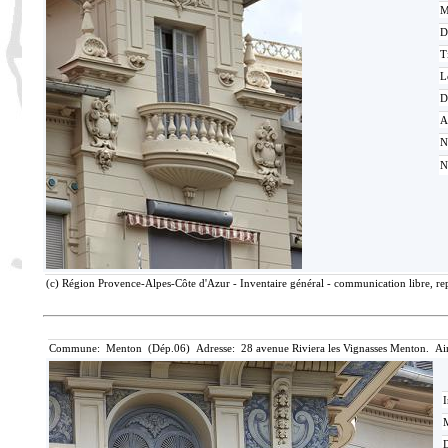
M
D
T
L
D
A
N
N
(c) Région Provence-Alpes-Côte d'Azur - Inventaire général - communication libre, rep
Commune: Menton (Dép.06) Adresse: 28 avenue Riviera les Vignasses Menton. Ai
I
M