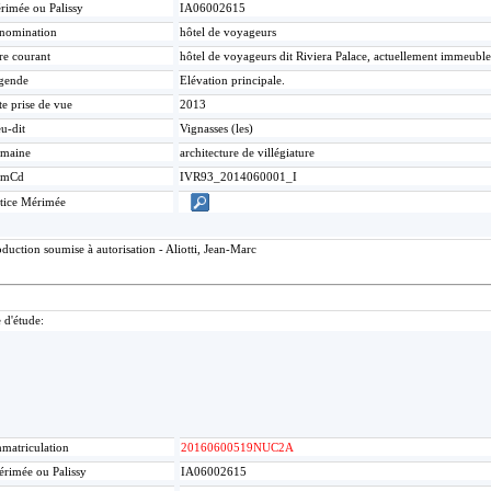
rimée ou Palissy
IA06002615
nomination
hôtel de voyageurs
re courant
hôtel de voyageurs dit Riviera Palace, actuellement immeuble
gende
Elévation principale.
te prise de vue
2013
u-dit
Vignasses (les)
maine
architecture de villégiature
umCd
IVR93_2014060001_I
tice Mérimée
uction soumise à autorisation - Aliotti, Jean-Marc
 d'étude:
matriculation
20160600519NUC2A
rimée ou Palissy
IA06002615