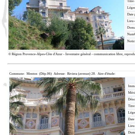
Titre
Lége
Date 
Lieu-
Doma
Num
Noti
© Région Provence-Alpes-Côte d'Azur - Inventaire général - communication libre, reproduc
Commune: Menton (Dép.06) Adresse: Riviera (avenue) 28. Aire d'étude:
Imma
Méri
Déno
Titr
Lége
Date
Lieu
Dom