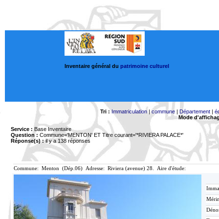
Inventaire général du
patrimoine culturel
Tri :
Immatriculation
|
commune
|
Département
|
é
Mode d'afficha
Service :
Base Inventaire
Question :
Commune='MENTON'
ET Titre courant='*RIVIERA PALACE*'
Réponse(s) :
il y a 138 réponses
Commune: Menton (Dép.06) Adresse: Riviera (avenue) 28. Aire d'étude:
Immat
Mérim
Déno