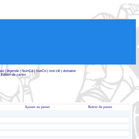
ase
|
légende
|
NumCd
|
VueCd
|
mot-clé
|
domaine
|
Edition de cartex
Ajouter au panier
Retirer du panier