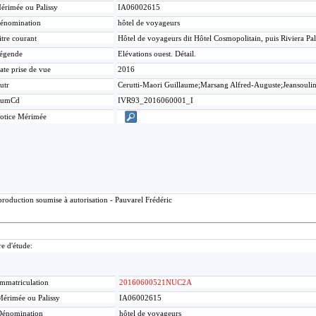
érimée ou Palissy
IA06002615
énomination
hôtel de voyageurs
itre courant
Hôtel de voyageurs dit Hôtel Cosmopolitain, puis Riviera Pa
égende
Elévations ouest. Détail.
ate prise de vue
2016
utr
Cerutti-Maori Guillaume;Marsang Alfred-Auguste;Jeansouli
umCd
IVR93_2016060001_I
otice Mérimée
roduction soumise à autorisation - Pauvarel Frédéric
re d'étude:
mmatriculation
20160600521NUC2A
érimée ou Palissy
IA06002615
Dénomination
hôtel de voyageurs