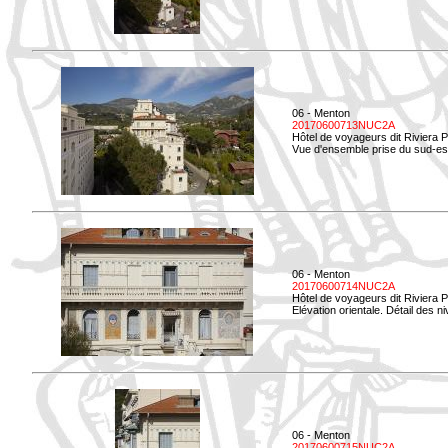
06 - Menton
20170600713NUC2A
Hôtel de voyageurs dit Riviera 
Vue d'ensemble prise du sud-est
06 - Menton
20170600714NUC2A
Hôtel de voyageurs dit Riviera 
Elévation orientale. Détail des n
06 - Menton
20170600715NUC2A