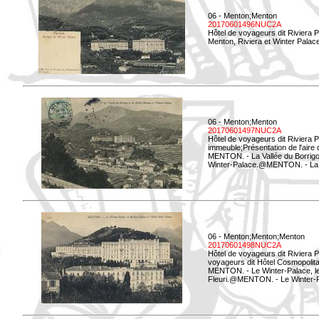
06 - Menton;Menton
20170601496NUC2A
Hôtel de voyageurs dit Riviera 
Menton, Riviera et Winter Palac
06 - Menton;Menton
20170601497NUC2A
Hôtel de voyageurs dit Riviera 
immeuble;Présentation de l'aire
MENTON. - La Vallée du Borrigo 
Winter-Palace.@MENTON. - La Val
06 - Menton;Menton;Menton
20170601498NUC2A
Hôtel de voyageurs dit Riviera 
voyageurs dit Hôtel Cosmopolita
MENTON. - Le Winter-Palace, le 
Fleuri.@MENTON. - Le Winter-Pal