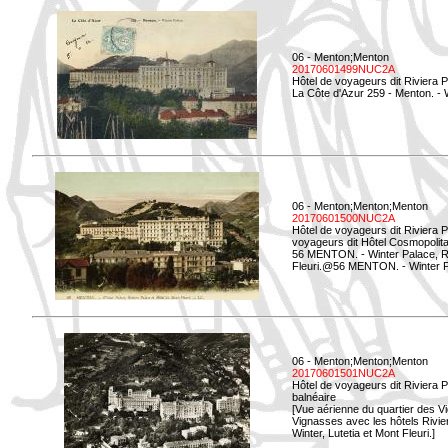
06 - Menton;Menton
20170601499NUC2A
Hôtel de voyageurs dit Riviera 
La Côte d'Azur 259 - Menton. -
06 - Menton;Menton;Menton
20170601500NUC2A
Hôtel de voyageurs dit Riviera 
voyageurs dit Hôtel Cosmopolita
56 MENTON. - Winter Palace, Ri
Fleuri.@56 MENTON. - Winter Pal
06 - Menton;Menton;Menton
20170601501NUC2A
Hôtel de voyageurs dit Riviera 
balnéaire
[Vue aérienne du quartier des Vi
Vignasses avec les hôtels Rivier
Winter, Lutetia et Mont Fleuri.]