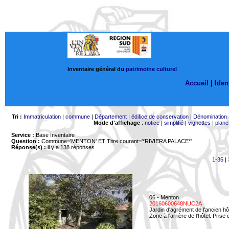
Inventaire général du
patrimoine culturel
Accueil |
Ident
Tri :
Immatriculation
|
commune
|
Département
|
édifice de conservation
|
Dénomination
Mode d'affichage
:
notice
|
simplifié
|
vignettes
|
planc
Service :
Base Inventaire
Question :
Commune='MENTON'
ET Titre courant='*RIVIERA PALACE*'
Réponse(s) :
il y a 138 réponses
1-35
|
06 - Menton
20160600648NUC2A
Jardin d'agrément de l'ancien hô
Zone à l'arrière de l'hôtel. Prise 