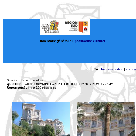
Inventaire général du
patrimoine culturel
Tri :
Immatriculation
|
comm
Service :
Base Inventaire
Question :
Commune='MENTON'
ET Titre courant='*RIVIERA PALACE*'
Réponse(s) :
il y a 138 réponses