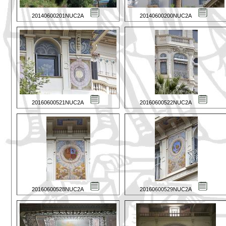
20140600201NUC2A
20140600200NUC2A
20160600521NUC2A
20160600522NUC2A
20160600528NUC2A
20160600529NUC2A