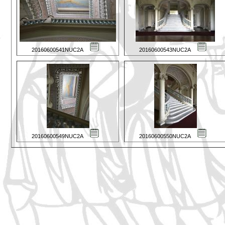
20160600541NUC2A
20160600543NUC2A
20160600549NUC2A
20160600550NUC2A