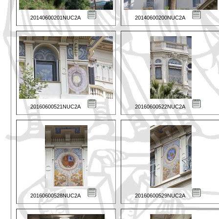
20140600201NUC2A
20140600200NUC2A
20160600521NUC2A
20160600522NUC2A
20160600528NUC2A
20160600529NUC2A