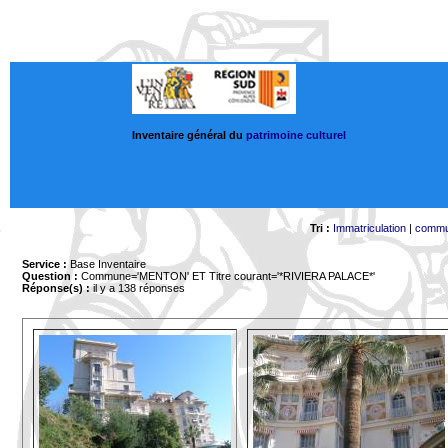
Inventaire général du
patrimoine culturel
Tri :
Immatriculation
|
comm
Service :
Base Inventaire
Question :
Commune='MENTON'
ET Titre courant='*RIVIERA PALACE*'
Réponse(s) :
il y a 138 réponses