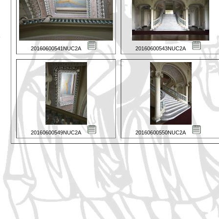
20160600541NUC2A
20160600543NUC2A
20160600549NUC2A
20160600550NUC2A