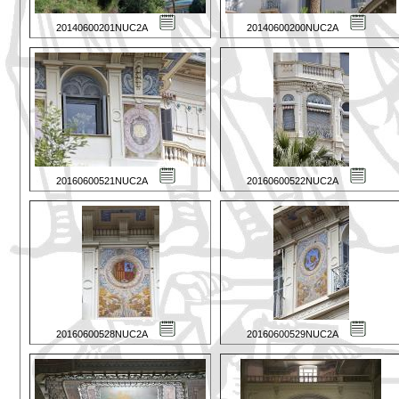
20140600201NUC2A
20140600200NUC2A
20160600521NUC2A
20160600522NUC2A
20160600528NUC2A
20160600529NUC2A