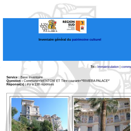
Inventaire général du
patrimoine culturel
Tri :
Immatriculation
|
comm
Service :
Base Inventaire
Question :
Commune='MENTON'
ET Titre courant='*RIVIERA PALACE*'
Réponse(s) :
il y a 138 réponses