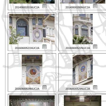
20140600201NUC2A
20140600200NUC2A
20160600521NUC2A
20160600522NUC2A
20160600528NUC2A
20160600529NUC2A