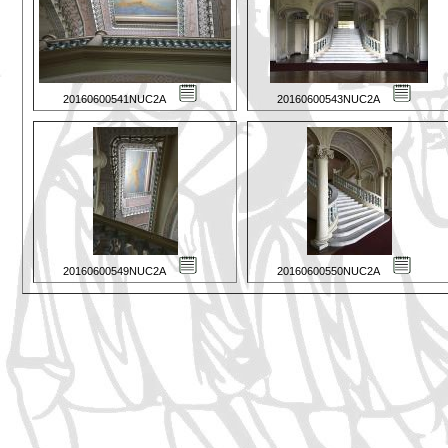
20160600541NUC2A
20160600543NUC2A
20160600549NUC2A
20160600550NUC2A