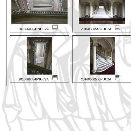
20160600541NUC2A
20160600543NUC2A
20160600549NUC2A
20160600550NUC2A