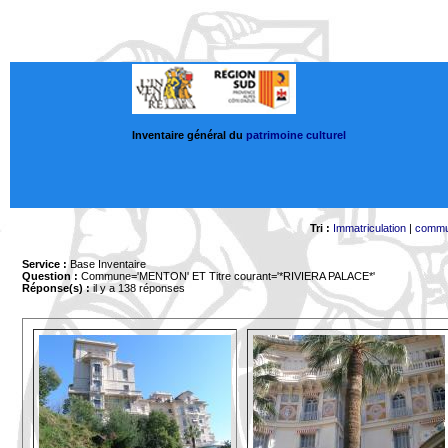
Inventaire général du
patrimoine culturel
Tri :
Immatriculation
|
comm
Service :
Base Inventaire
Question :
Commune='MENTON'
ET Titre courant='*RIVIERA PALACE*'
Réponse(s) :
il y a 138 réponses