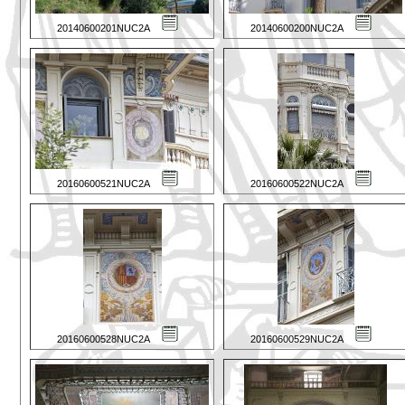
20140600201NUC2A
20140600200NUC2A
20160600521NUC2A
20160600522NUC2A
20160600528NUC2A
20160600529NUC2A