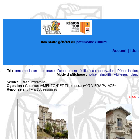
Inventaire général du
patrimoine culturel
Accueil |
Ident
Tri :
Immatriculation
|
commune
|
Département
|
édifice de conservation
|
Dénomination
Mode d'affichage
:
notice
|
simplifié
|
vignettes
|
planc
Service :
Base Inventaire
Question :
Commune='MENTON'
ET Titre courant='*RIVIERA PALACE*'
Réponse(s) :
il y a 138 réponses
1-35
|