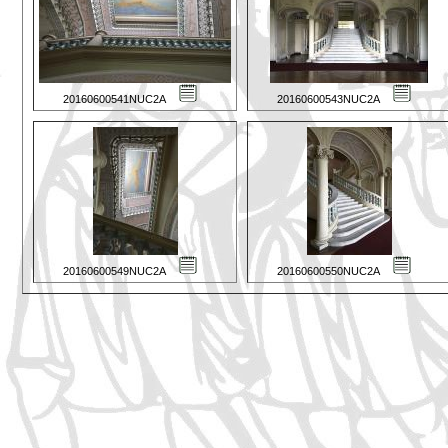
20160600541NUC2A
20160600543NUC2A
20160600549NUC2A
20160600550NUC2A