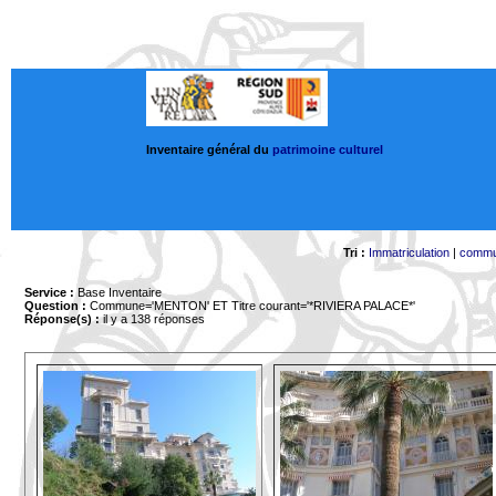
Inventaire général du
patrimoine culturel
Tri :
Immatriculation
|
comm
Service :
Base Inventaire
Question :
Commune='MENTON'
ET Titre courant='*RIVIERA PALACE*'
Réponse(s) :
il y a 138 réponses