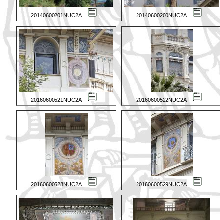
20140600201NUC2A
20140600200NUC2A
20160600521NUC2A
20160600522NUC2A
20160600528NUC2A
20160600529NUC2A