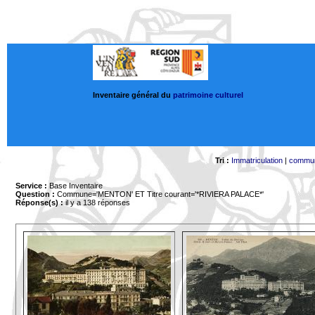
Inventaire général du
patrimoine culturel
Tri :
Immatriculation
|
commu
Service :
Base Inventaire
Question :
Commune='MENTON'
ET Titre courant='*RIVIERA PALACE*'
Réponse(s) :
il y a 138 réponses