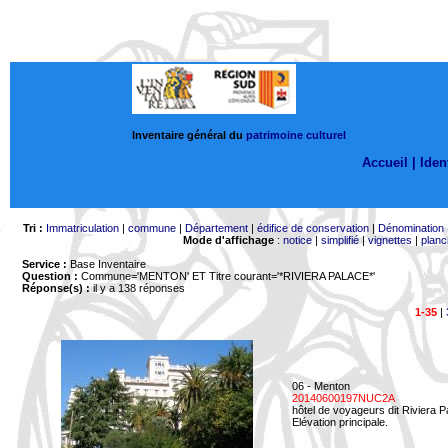
Inventaire général du
patrimoine culturel
Accueil |
Ident
Tri :
Immatriculation
|
commune
|
Département
|
édifice de conservation
|
Dénomination
Mode d'affichage
:
notice
|
simplifié
|
vignettes
|
planc
Service :
Base Inventaire
Question :
Commune='MENTON'
ET Titre courant='*RIVIERA PALACE*'
Réponse(s) :
il y a 138 réponses
1-35
|
06 - Menton
20140600197NUC2A
hôtel de voyageurs dit Riviera 
Elévation principale.