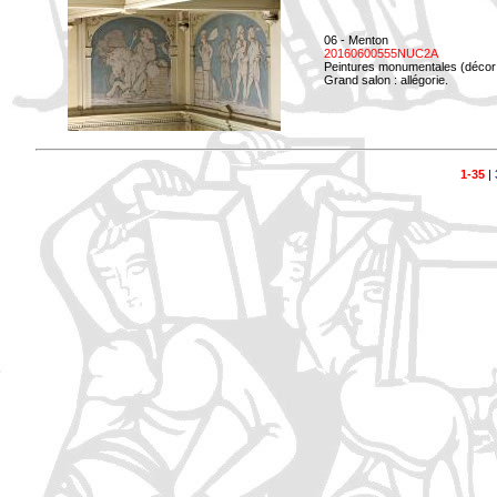
06 - Menton
20160600555NUC2A
Peintures monumentales (décor i
Grand salon : allégorie.
1-35
|