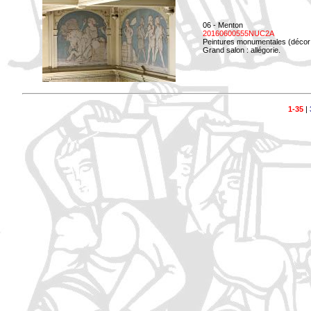
06 - Menton
20160600555NUC2A
Peintures monumentales (décor i
Grand salon : allégorie.
1-35
|