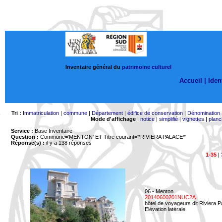
Inventaire général du
patrimoine culturel
Accueil |
Ident
Tri :
Immatriculation
|
commune
|
Département
|
édifice de conservation
|
Dénomination
Mode d'affichage
:
notice
|
simplifié
|
vignettes
|
planc
Service :
Base Inventaire
Question :
Commune='MENTON'
ET Titre courant='*RIVIERA PALACE*'
Réponse(s) :
il y a 138 réponses
1-35
|
06 - Menton
20140600201NUC2A
hôtel de voyageurs dit Riviera 
Elévation latérale.