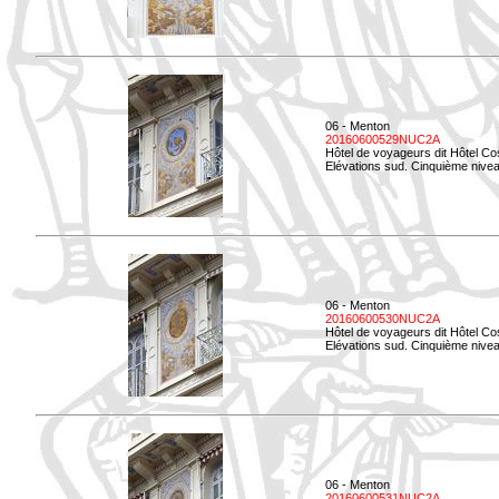
06 - Menton
20160600529NUC2A
Hôtel de voyageurs dit Hôtel Co
Elévations sud. Cinquième nivea
06 - Menton
20160600530NUC2A
Hôtel de voyageurs dit Hôtel Co
Elévations sud. Cinquième nive
06 - Menton
20160600531NUC2A