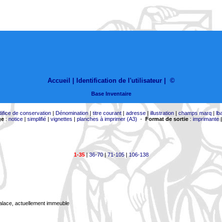
Accueil |
Identification de l'utilisateur
|
©
Base Inventaire
difice de conservation
|
Dénomination
|
titre courant
|
adresse
|
illustration
|
champs marq
|
lb
ge
:
notice
|
simplifié
|
vignettes
|
planches à imprimer (A3)
-
Format de sortie
:
imprimante
1-35
|
36-70
|
71-105
|
106-138
Palace, actuellement immeuble