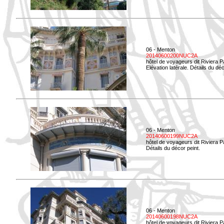
06 - Menton
20140600200NUC2A
hôtel de voyageurs dit Riviera 
Elévation latérale. Détails du déc
06 - Menton
20140600199NUC2A
hôtel de voyageurs dit Riviera 
Détails du décor peint.
06 - Menton
20140600198NUC2A
hôtel de voyageurs dit Riviera 