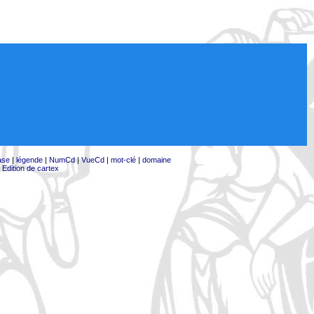
ase
|
légende
|
NumCd
|
VueCd
|
mot-clé
|
domaine
|
Edition de cartex