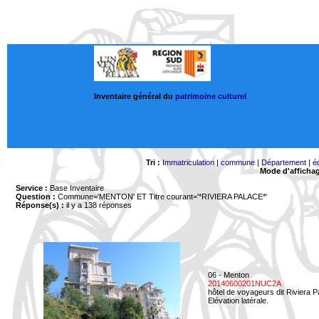
Inventaire général du
patrimoine culturel
Tri :
Immatriculation
|
commune
|
Département
|
é
Mode d'afficha
Service :
Base Inventaire
Question :
Commune='MENTON'
ET Titre courant='*RIVIERA PALACE*'
Réponse(s) :
il y a 138 réponses
06 - Menton
20140600201NUC2A
hôtel de voyageurs dit Riviera 
Elévation latérale.