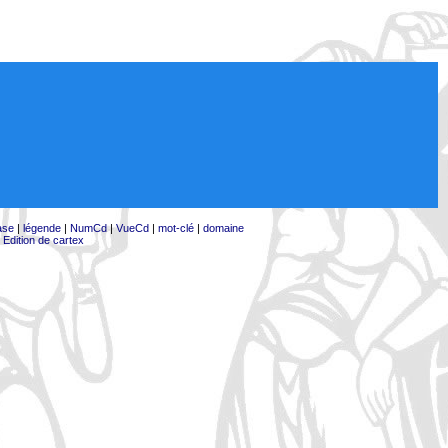
ase
|
légende
|
NumCd
|
VueCd
|
mot-clé
|
domaine
|
Edition de cartex