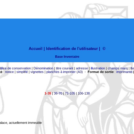
Accueil |
Identification de l'utilisateur
|
©
Base Inventaire
difice de conservation
|
Dénomination
|
titre courant
|
adresse
|
illustration
|
champs marq
|
lb
ge
:
notice
|
simplifié
|
vignettes
|
planches à imprimer (A3)
-
Format de sortie
:
imprimante
1-35
|
36-70
|
71-105
|
106-138
Palace, actuellement immeuble