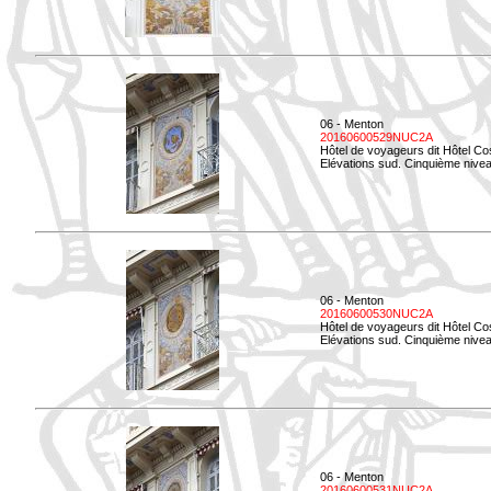
06 - Menton
20160600529NUC2A
Hôtel de voyageurs dit Hôtel Co
Elévations sud. Cinquième nivea
06 - Menton
20160600530NUC2A
Hôtel de voyageurs dit Hôtel Co
Elévations sud. Cinquième nive
06 - Menton
20160600531NUC2A