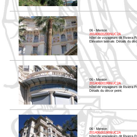
06 - Menton
20140600200NUC2A
hôtel de voyageurs dit Riviera 
Elévation latérale. Détails du déc
06 - Menton
20140600199NUC2A
hôtel de voyageurs dit Riviera 
Détails du décor peint.
06 - Menton
20140600198NUC2A
hôtel de voyageurs dit Riviera 