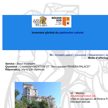
Inventaire général du
patrimoine culturel
Tri :
Immatriculation
|
commune
|
Département
|
é
Mode d'afficha
Service :
Base Inventaire
Question :
Commune='MENTON'
ET Titre courant='*RIVIERA PALACE*'
Réponse(s) :
il y a 138 réponses
06 - Menton
20140600201NUC2A
hôtel de voyageurs dit Riviera 
Elévation latérale.