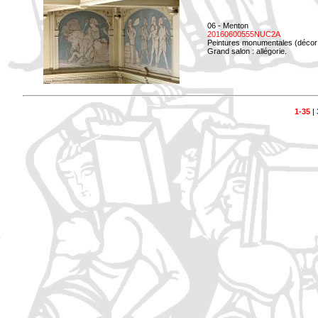
06 - Menton
20160600555NUC2A
Peintures monumentales (décor i
Grand salon : allégorie.
1-35
|