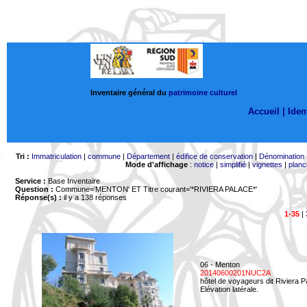
Inventaire général du
patrimoine culturel
Accueil |
Ident
Tri :
Immatriculation
|
commune
|
Département
|
édifice de conservation
|
Dénomination
Mode d'affichage
:
notice
|
simplifié
|
vignettes
|
planc
Service :
Base Inventaire
Question :
Commune='MENTON'
ET Titre courant='*RIVIERA PALACE*'
Réponse(s) :
il y a 138 réponses
1-35
|
06 - Menton
20140600201NUC2A
hôtel de voyageurs dit Riviera 
Elévation latérale.