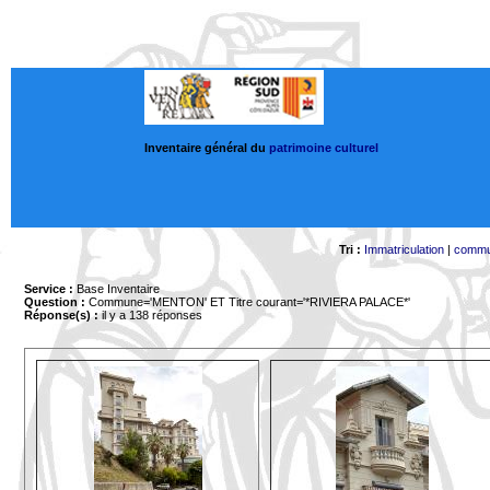
Inventaire général du
patrimoine culturel
Tri :
Immatriculation
|
comm
Service :
Base Inventaire
Question :
Commune='MENTON'
ET Titre courant='*RIVIERA PALACE*'
Réponse(s) :
il y a 138 réponses