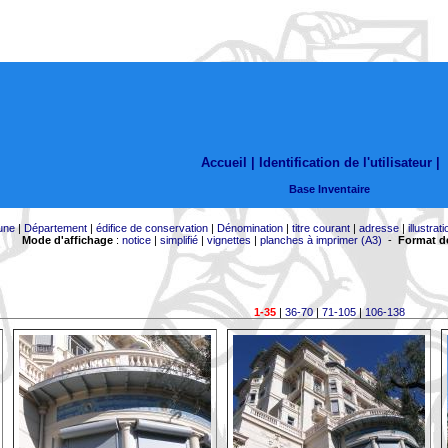
Accueil |
Identification de l'utilisateur
|
Base Inventaire
une
|
Département
|
édifice de conservation
|
Dénomination
|
titre courant
|
adresse
|
illustrati
Mode d'affichage
:
notice
|
simplifié
|
vignettes
|
planches à imprimer (A3)
-
Format de
1-35
|
36-70
|
71-105
|
106-138