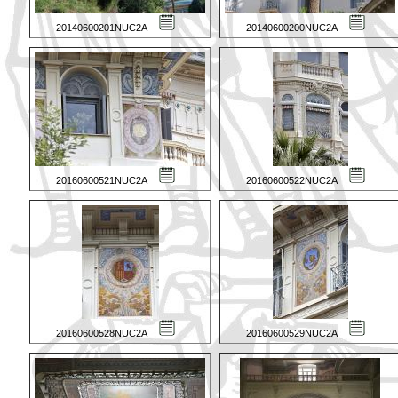
20140600201NUC2A
20140600200NUC2A
20160600521NUC2A
20160600522NUC2A
20160600528NUC2A
20160600529NUC2A