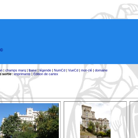
©
on
|
champs marq
|
lbase
|
légende
|
NumCd
|
VueCd
|
mot-clé
|
domaine
 sortie
:
imprimante
|
Edition de cartex