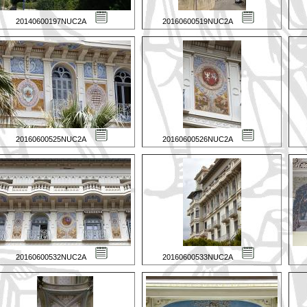
20140600197NUC2A
20160600519NUC2A
20160600525NUC2A
20160600526NUC2A
20160600532NUC2A
20160600533NUC2A