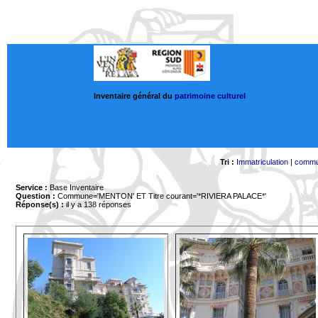
Inventaire général du
patrimoine culturel
Tri :
Immatriculation
|
comm
Service :
Base Inventaire
Question :
Commune='MENTON'
ET Titre courant='*RIVIERA PALACE*'
Réponse(s) :
il y a 138 réponses