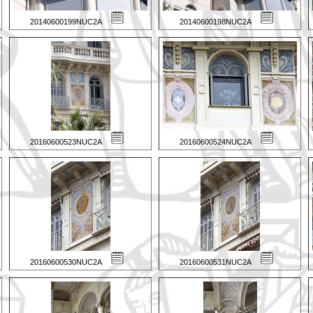
20140600199NUC2A
20140600198NUC2A
20160600523NUC2A
20160600524NUC2A
20160600530NUC2A
20160600531NUC2A