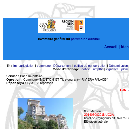
Inventaire général du
patrimoine culturel
Accueil |
Ident
Tri :
Immatriculation
|
commune
|
Département
|
édifice de conservation
|
Dénomination
Mode d'affichage
:
notice
|
simplifié
|
vignettes
|
planc
Service :
Base Inventaire
Question :
Commune='MENTON'
ET Titre courant='*RIVIERA PALACE*'
Réponse(s) :
il y a 138 réponses
1-35
|
06 - Menton
20140600201NUC2A
hôtel de voyageurs dit Riviera 
Elévation latérale.