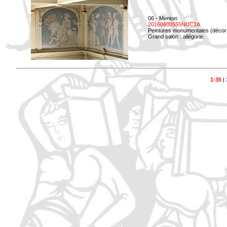
06 - Menton
20160600555NUC2A
Peintures monumentales (décor i
Grand salon : allégorie.
1-35
|