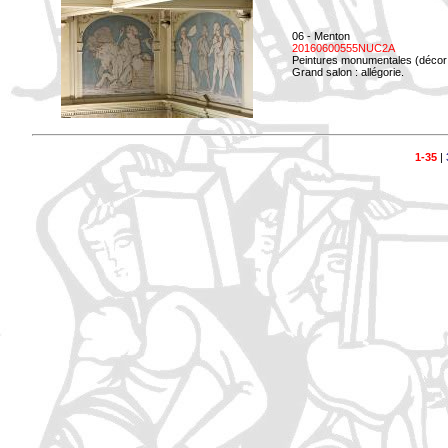
06 - Menton
20160600555NUC2A
Peintures monumentales (décor i
Grand salon : allégorie.
1-35
|