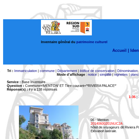
Inventaire général du
patrimoine culturel
Accueil |
Ident
Tri :
Immatriculation
|
commune
|
Département
|
édifice de conservation
|
Dénomination
Mode d'affichage
:
notice
|
simplifié
|
vignettes
|
planc
Service :
Base Inventaire
Question :
Commune='MENTON'
ET Titre courant='*RIVIERA PALACE*'
Réponse(s) :
il y a 138 réponses
1-35
|
06 - Menton
20140600201NUC2A
hôtel de voyageurs dit Riviera 
Elévation latérale.