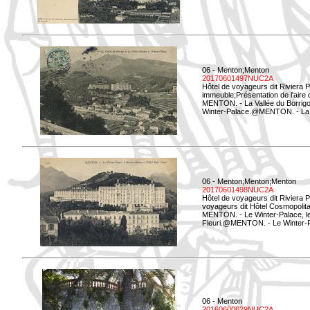
06 - Menton;Menton
20170601497NUC2A
Hôtel de voyageurs dit Riviera 
immeuble;Présentation de l'aire
MENTON. - La Vallée du Borrigo 
Winter-Palace.@MENTON. - La Val
06 - Menton;Menton;Menton
20170601498NUC2A
Hôtel de voyageurs dit Riviera 
voyageurs dit Hôtel Cosmopolita
MENTON. - Le Winter-Palace, le 
Fleuri.@MENTON. - Le Winter-Pal
06 - Menton
20160600629NUC2A