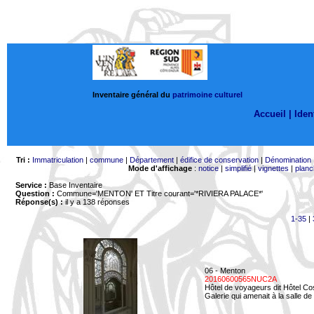
Inventaire général du
patrimoine culturel
Accueil |
Ident
Tri :
Immatriculation
|
commune
|
Département
|
édifice de conservation
|
Dénomination
Mode d'affichage
:
notice
|
simplifié
|
vignettes
|
planc
Service :
Base Inventaire
Question :
Commune='MENTON'
ET Titre courant='*RIVIERA PALACE*'
Réponse(s) :
il y a 138 réponses
1-35
|
06 - Menton
20160600565NUC2A
Hôtel de voyageurs dit Hôtel Co
Galerie qui amenait à la salle de 