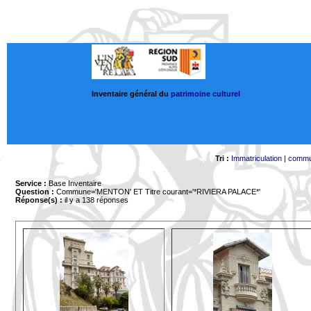
Inventaire général du
patrimoine culturel
Tri :
Immatriculation
|
comm
Service :
Base Inventaire
Question :
Commune='MENTON'
ET Titre courant='*RIVIERA PALACE*'
Réponse(s) :
il y a 138 réponses