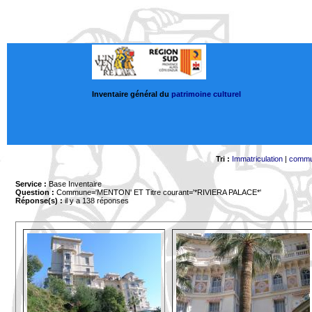
Inventaire général du
patrimoine culturel
Tri :
Immatriculation
|
comm
Service :
Base Inventaire
Question :
Commune='MENTON'
ET Titre courant='*RIVIERA PALACE*'
Réponse(s) :
il y a 138 réponses