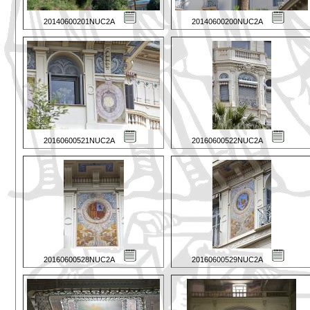
20140600201NUC2A
20140600200NUC2A
20160600521NUC2A
20160600522NUC2A
20160600528NUC2A
20160600529NUC2A