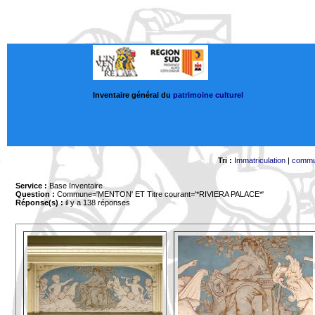
Inventaire général du
patrimoine culturel
Tri :
Immatriculation
|
comm
Service :
Base Inventaire
Question :
Commune='MENTON'
ET Titre courant='*RIVIERA PALACE*'
Réponse(s) :
il y a 138 réponses