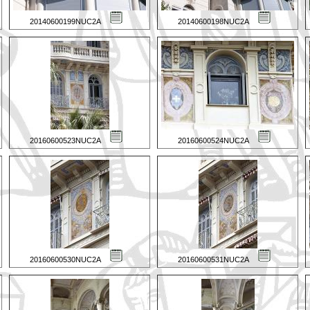
20140600199NUC2A
20140600198NUC2A
20160600523NUC2A
20160600524NUC2A
20160600530NUC2A
20160600531NUC2A