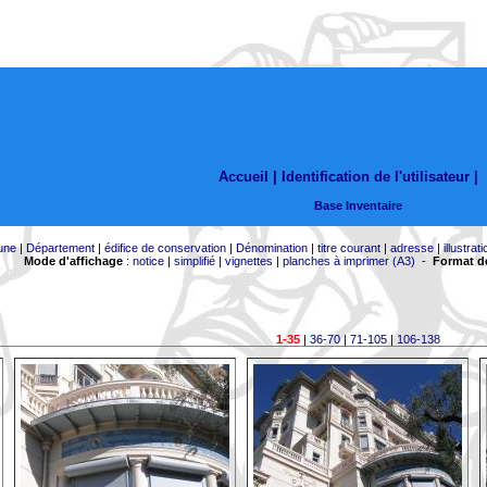
Accueil |
Identification de l'utilisateur
|
Base Inventaire
une
|
Département
|
édifice de conservation
|
Dénomination
|
titre courant
|
adresse
|
illustrati
Mode d'affichage
:
notice
|
simplifié
|
vignettes
|
planches à imprimer (A3)
-
Format de
1-35
|
36-70
|
71-105
|
106-138