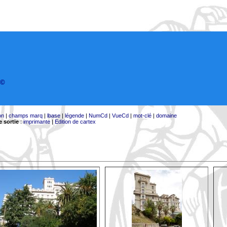
©
on
|
champs marq
|
lbase
|
légende
|
NumCd
|
VueCd
|
mot-clé
|
domaine
 sortie
:
imprimante
|
Edition de cartex