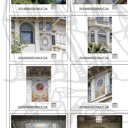
20140600201NUC2A
20140600200NUC2A
20160600521NUC2A
20160600522NUC2A
20160600528NUC2A
20160600529NUC2A