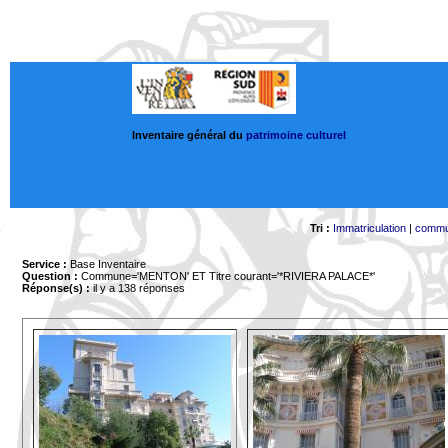
Inventaire général du
patrimoine culturel
Tri :
Immatriculation
|
comm
Service :
Base Inventaire
Question :
Commune='MENTON'
ET Titre courant='*RIVIERA PALACE*'
Réponse(s) :
il y a 138 réponses