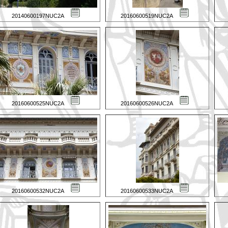
20140600197NUC2A
20160600519NUC2A
20160600525NUC2A
20160600526NUC2A
20160600532NUC2A
20160600533NUC2A