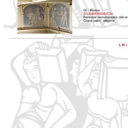
06 - Menton
20160600555NUC2A
Peintures monumentales (décor i
Grand salon : allégorie.
1-35
|