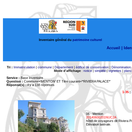
Inventaire général du
patrimoine culturel
Accueil |
Ident
Tri :
Immatriculation
|
commune
|
Département
|
édifice de conservation
|
Dénomination
Mode d'affichage
:
notice
|
simplifié
|
vignettes
|
planc
Service :
Base Inventaire
Question :
Commune='MENTON'
ET Titre courant='*RIVIERA PALACE*'
Réponse(s) :
il y a 138 réponses
1-35
|
06 - Menton
20140600201NUC2A
hôtel de voyageurs dit Riviera 
Elévation latérale.