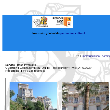
Inventaire général du
patrimoine culturel
Tri :
Immatriculation
|
comm
Service :
Base Inventaire
Question :
Commune='MENTON'
ET Titre courant='*RIVIERA PALACE*'
Réponse(s) :
il y a 138 réponses