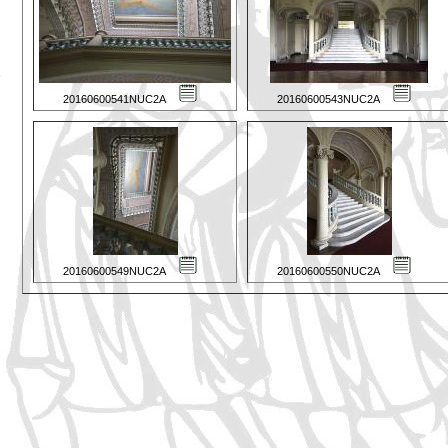
20160600541NUC2A
20160600543NUC2A
20160600549NUC2A
20160600550NUC2A