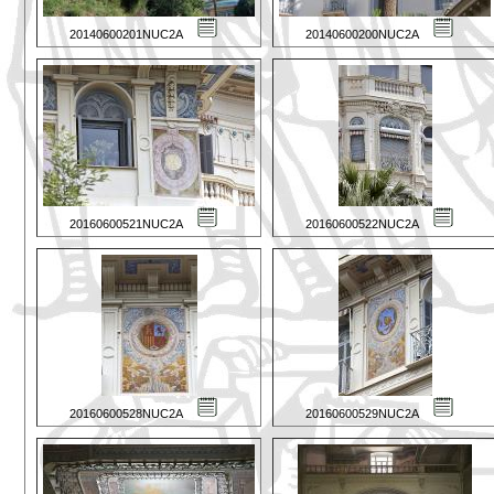
20140600201NUC2A
20140600200NUC2A
20160600521NUC2A
20160600522NUC2A
20160600528NUC2A
20160600529NUC2A