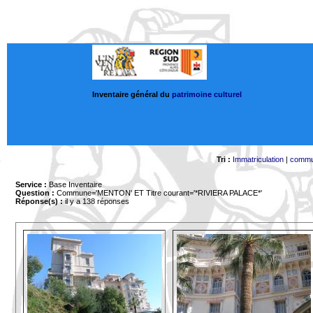
Inventaire général du
patrimoine culturel
Tri :
Immatriculation
|
comm
Service :
Base Inventaire
Question :
Commune='MENTON'
ET Titre courant='*RIVIERA PALACE*'
Réponse(s) :
il y a 138 réponses