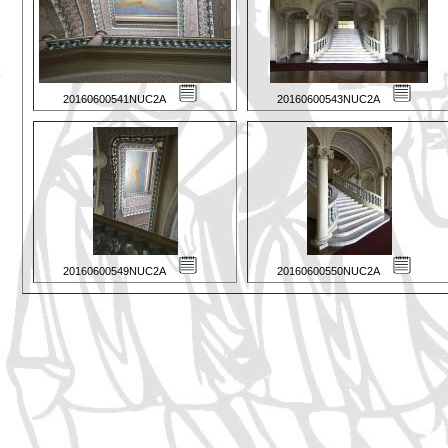
20160600541NUC2A
20160600543NUC2A
20160600549NUC2A
20160600550NUC2A