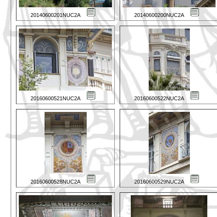
20140600201NUC2A
20140600200NUC2A
20160600521NUC2A
20160600522NUC2A
20160600528NUC2A
20160600529NUC2A