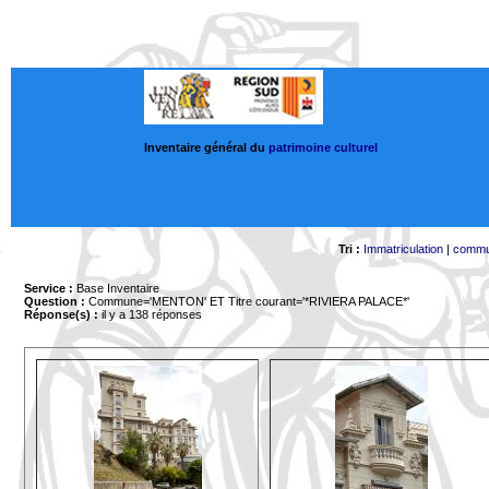
Inventaire général du
patrimoine culturel
Tri :
Immatriculation
|
comm
Service :
Base Inventaire
Question :
Commune='MENTON'
ET Titre courant='*RIVIERA PALACE*'
Réponse(s) :
il y a 138 réponses